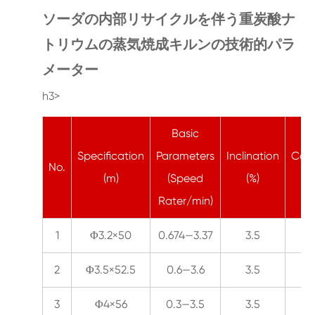
ソーダの内部リサイクルを伴う重炭酸ナ
トリウムの蒸気焼成キルンの技術的パラ
メーター
h3>
Basic
Specification
Parameters
Inclination
Capa
No.
(m)
(Speed
(%)
(T
Rater/min)
1
Φ3.2×50
0.674—3.37
3.5
10
2
Φ3.5×52.5
0.6—3.6
3.5
15
3
Φ4×56
0.3—3.5
3.5
20