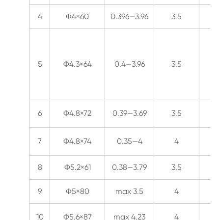
4
Φ4×60
0.396—3.96
3.5
25
5
Φ4.3×64
0.4—3.96
3.5
32
6
Φ4.8×72
0.39—3.69
3.5
50
7
Φ4.8×74
0.35—4
4
50
8
Φ5.2×61
0.38—3.79
3.5
55
9
Φ5×80
max 3.5
4
60
10
Φ5.6×87
max 4.23
4
80