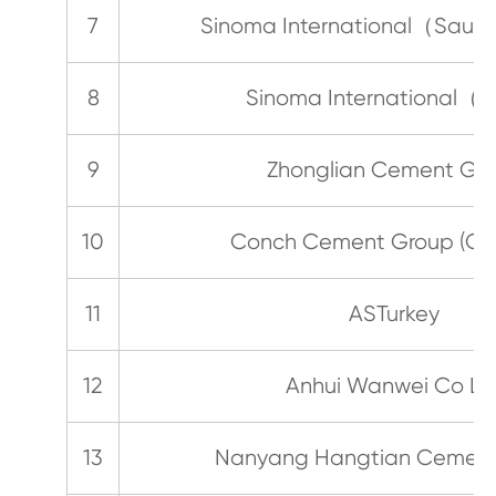
7
Sinoma International（Saud
8
Sinoma International（
9
Zhonglian Cement Gr
10
Conch Cement Group (Chi
11
ASTurkey
12
Anhui Wanwei Co Lt
13
Nanyang Hangtian Cement