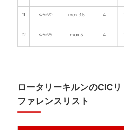
11
Φ6×90
max 3.5
4
10
12
Φ6×95
max 5
4
10
ロータリーキルンのCICリ
ファレンスリスト