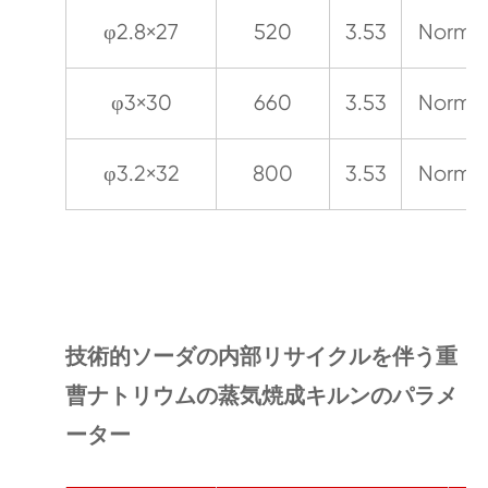
φ2.8×27
520
3.53
Normal
φ3×30
660
3.53
Normal
φ3.2×32
800
3.53
Normal
技術的ソーダの内部リサイクルを伴う重
曹ナトリウムの蒸気焼成キルンのパラメ
ーター