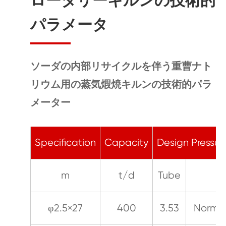
ロータリーキルンの技術的
パラメータ
ソーダの内部リサイクルを伴う重曹ナト
リウム用の蒸気煆焼キルンの技術的パラ
メーター
Specification
Capacity
Design Press
m
t/d
Tube
S
φ2.5×27
400
3.53
Normal