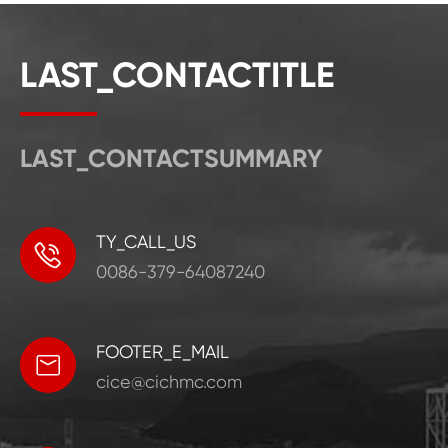
LAST_CONTACTITLE
LAST_CONTACTSUMMARY
TY_CALL_US

0086-379-64087240
FOOTER_E_MAIL

cice@cichmc.com