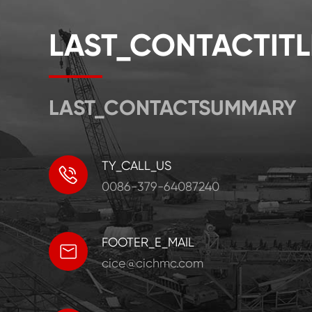
LAST_CONTACTITL
LAST_CONTACTSUMMARY
TY_CALL_US

0086-379-64087240
FOOTER_E_MAIL

cice@cichmc.com