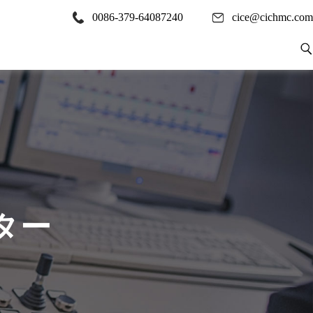
0086-379-64087240
cice@cichmc.com
ター